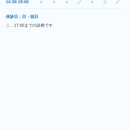
14:30-19:00
○
○
○
／
○
△
／
休診日：日・祝日
△…17:00までの診察です