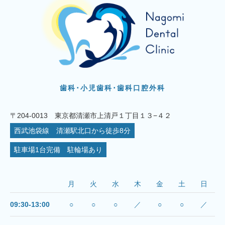
歯科･小児歯科･歯科口腔外科
〒204-0013 東京都清瀬市上清戸１丁目１３−４２
西武池袋線 清瀬駅北口から徒歩8分
駐車場1台完備 駐輪場あり
月
火
水
木
金
土
日
09:30-13:00
○
○
○
／
○
○
／