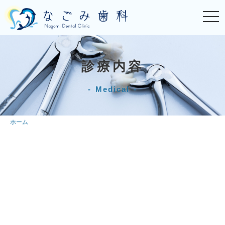
t
o
g
g
l
e
n
診療内容
a
v
i
Medical
g
a
t
i
o
ホーム
n
一
虫